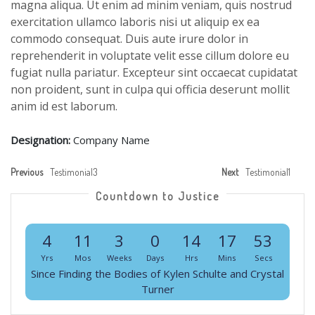
magna aliqua. Ut enim ad minim veniam, quis nostrud
exercitation ullamco laboris nisi ut aliquip ex ea
commodo consequat. Duis aute irure dolor in
reprehenderit in voluptate velit esse cillum dolore eu
fugiat nulla pariatur. Excepteur sint occaecat cupidatat
non proident, sunt in culpa qui officia deserunt mollit
anim id est laborum.
Designation:
Company Name
Previous
Testimonial3
Next
Testimonial1
Countdown to Justice
4
11
3
0
14
17
53
Yrs
Mos
Weeks
Days
Hrs
Mins
Secs
Since Finding the Bodies of Kylen Schulte and Crystal
Turner