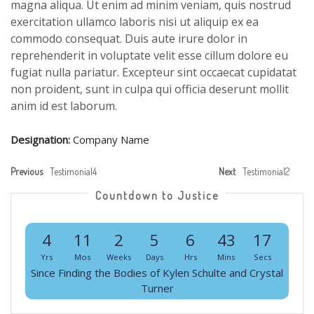
magna aliqua. Ut enim ad minim veniam, quis nostrud
exercitation ullamco laboris nisi ut aliquip ex ea
commodo consequat. Duis aute irure dolor in
reprehenderit in voluptate velit esse cillum dolore eu
fugiat nulla pariatur. Excepteur sint occaecat cupidatat
non proident, sunt in culpa qui officia deserunt mollit
anim id est laborum.
Designation:
Company Name
Previous
Testimonial4
Next
Testimonial2
Countdown to Justice
4
11
2
5
6
43
17
Yrs
Mos
Weeks
Days
Hrs
Mins
Secs
Since Finding the Bodies of Kylen Schulte and Crystal
Turner