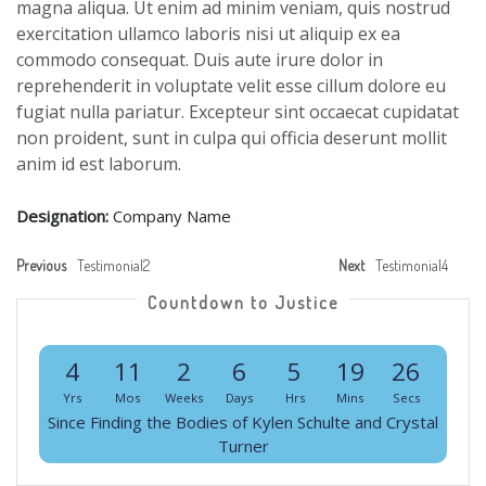
magna aliqua. Ut enim ad minim veniam, quis nostrud
exercitation ullamco laboris nisi ut aliquip ex ea
commodo consequat. Duis aute irure dolor in
reprehenderit in voluptate velit esse cillum dolore eu
fugiat nulla pariatur. Excepteur sint occaecat cupidatat
non proident, sunt in culpa qui officia deserunt mollit
anim id est laborum.
Designation:
Company Name
Previous
Testimonial2
Next
Testimonial4
Countdown to Justice
4
11
2
6
5
19
26
Yrs
Mos
Weeks
Days
Hrs
Mins
Secs
Since Finding the Bodies of Kylen Schulte and Crystal
Turner